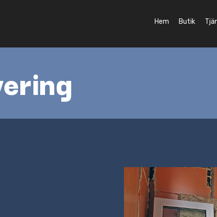
Hem
Butik
Tjä
ering