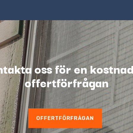
takta oss för en kostnad
offertförfrågan
OFFERTFÖRFRÅGAN