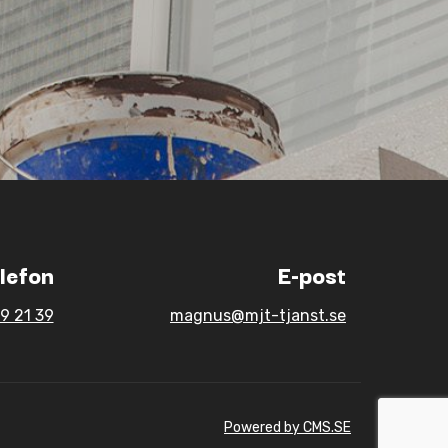
lefon
E-post
9 21 39
magnus@mjt-tjanst.se
Powered by CMS.SE